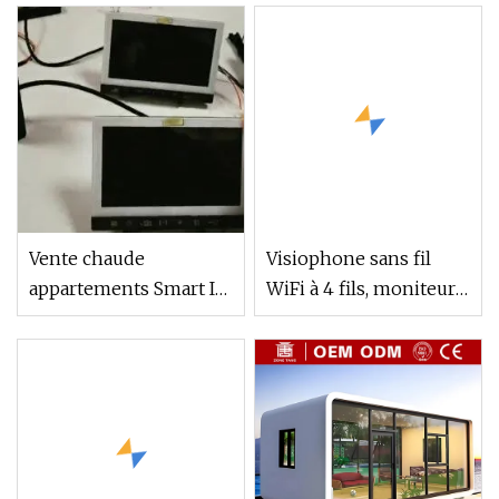
filaire, Vision nocturne
extérieure DVR,
sécurité pour maison
intelligente
Vente chaude
Visiophone sans fil
appartements Smart IP
WiFi à 4 fils, moniteur à
vidéo interphone
distance avec
sonnette Wi
verrouillage de porte,
système d'interphone