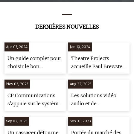
DERNIÈRES NOUVELLES
Apr 03, 2024
Jan 19, 2024
Un guide complet pour
Theatre Projects
choisir le bon
accueille Paul Brewster
équipement
McGinley au sein de
d'interphone vidéo
l’équipe de stratégie et
Nov 05, 2023
Aug 22, 2023
d’opérations
CP Communications
Les solutions vidéo,
s'appuie sur le système
audio et de
CrewCom de Pliant
communication
Technologies pour une
derrière la MLB
Sep 02, 2023
Sep 01, 2023
gamme d'événements
Un passager détourne
Portée du marché des