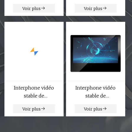
à distance avec
application
Voir plus
Voir plus
verrouillage de porte,
enregistrement visuel
système d'interphone
intelligent sonnette
Audio bidirectionnelle
HD 720p caméra
d'interphone à Vision
nocturne WiFi sans fil
Interphone vidéo
Interphone vidéo
stable de
stable de
vidéosurveillance
vidéosurveillance
Voir plus
Voir plus
d'écran de couleur de
d'écran de couleur de
système d'interphone
système d'interphone
de porte de 2 fils
de porte de 2 fils