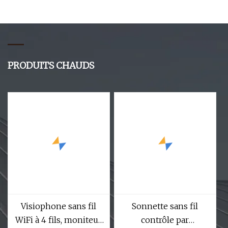
sonnette de porte,
enregistrement visuel
anneau vidéo, caméra
intelligent sonnette
Audio bidirectionnelle
HD 720p caméra
d'interphone à Vision
PRODUITS CHAUDS
nocturne WiFi sans fil
Visiophone sans fil
Sonnette sans fil
WiFi à 4 fils, moniteur
contrôle par