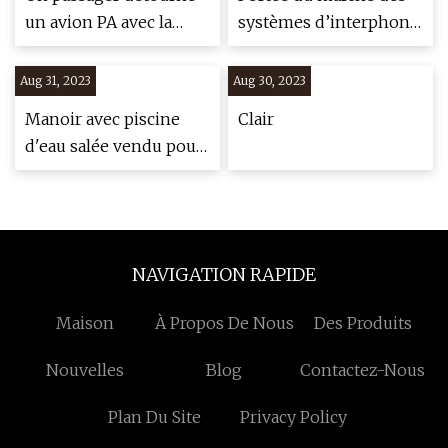
un avion PA avec la
systèmes d’interphone
sérénade de "La Vie en
vidéo jusqu’en 2023
Rose" d'Edith Piaf
Aug 31, 2023
Aug 30, 2023
Manoir avec piscine
Clair
d'eau salée vendu pour
2,95 millions de dollars
NAVIGATION RAPIDE
Maison
À Propos De Nous
Des Produits
Nouvelles
Blog
Contactez-Nous
Plan Du Site
Privacy Policy