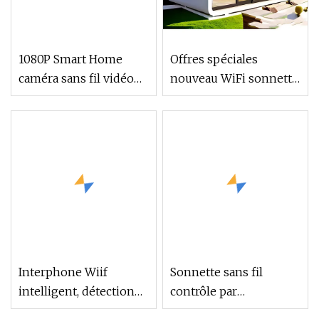
1080P Smart Home
Offres spéciales
caméra sans fil vidéo
nouveau WiFi sonnette
sonnette WiFi anneau
caméra interphone
sonnette interphone
maison intelligente
sans fil sonnette
caméra WiFi tout
Interphone Wiif
Sonnette sans fil
intelligent, détection
contrôle par
de mouvement sans fil,
application